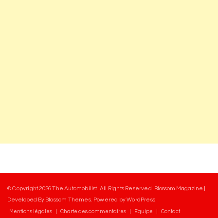
© Copyright 2026
The Automobilist
. All Rights Reserved.
Blossom Magazine |
Developed By
Blossom Themes
.
Powered by
WordPress
.
Mentions légales
Charte des commentaires
Equipe
Contact