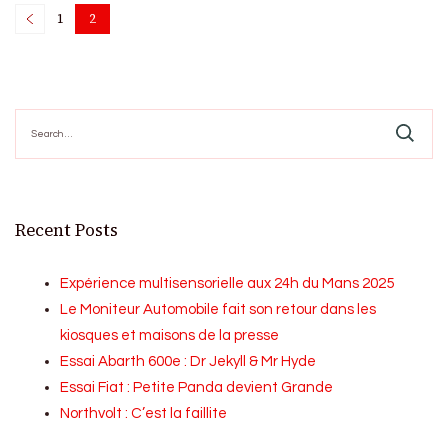
Posts
1
2
Page
Page
pagination
Search
for:
Recent Posts
Expérience multisensorielle aux 24h du Mans 2025
Le Moniteur Automobile fait son retour dans les
kiosques et maisons de la presse
Essai Abarth 600e : Dr Jekyll & Mr Hyde
Essai Fiat : Petite Panda devient Grande
Northvolt : C’est la faillite