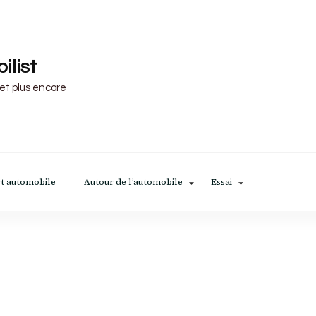
ilist
 et plus encore
t automobile
Autour de l’automobile
Essai