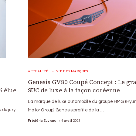
ACTUALITÉ
VIE DES MARQUES
Genesis GV80 Coupé Concept : Le gr
6 élue
SUC de luxe à la façon coréenne
La marque de luxe automobile du groupe HMG (Hyu
 du jury
Motor Group) Genesis profite de la …
4 avril 2023
Frédéric Euvrard