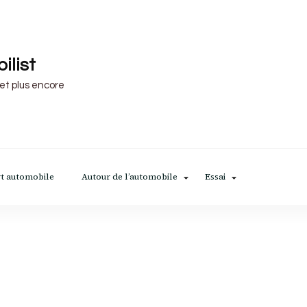
ilist
 et plus encore
t automobile
Autour de l’automobile
Essai