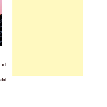
and
ndai