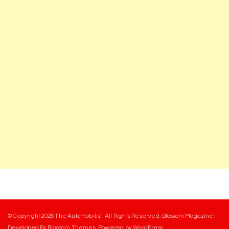
© Copyright 2026
The Automobilist
. All Rights Reserved.
Blossom Magazine |
Developed By
Blossom Themes
.
Powered by
WordPress
.