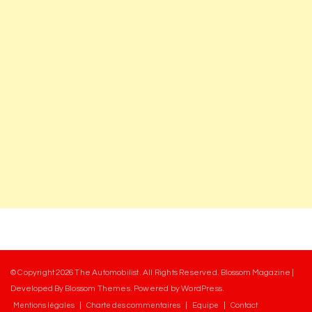
© Copyright 2026
The Automobilist
. All Rights Reserved.
Blossom Magazine |
Developed By
Blossom Themes
.
Powered by
WordPress
.
Mentions légales
Charte des commentaires
Equipe
Contact