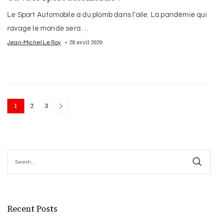
Le Sport Automobile a du plomb dans l’aile. La pandémie qui
ravage le monde sera …
28 avril 2020
Jean-Michel Le Roy
Posts
1
2
3
Page
Page
Page
pagination
Search
for:
Recent Posts