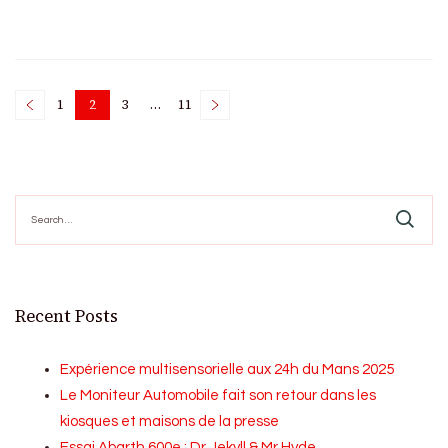
Posts
1
2
3
…
11
Page
Page
Page
Page
pagination
Search
for:
Recent Posts
Expérience multisensorielle aux 24h du Mans 2025
Le Moniteur Automobile fait son retour dans les
kiosques et maisons de la presse
Essai Abarth 600e : Dr Jekyll & Mr Hyde