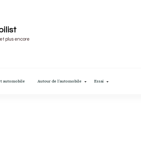
ilist
 et plus encore
t automobile
Autour de l’automobile
Essai