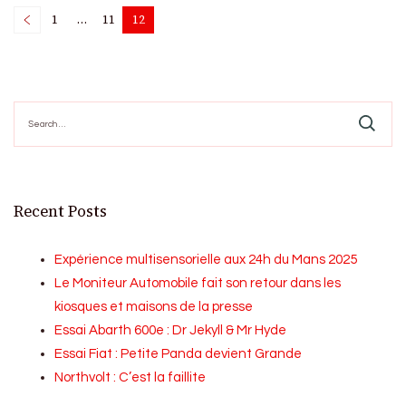
Posts
1
…
11
12
Page
Page
Page
pagination
Search
for:
Recent Posts
Expérience multisensorielle aux 24h du Mans 2025
Le Moniteur Automobile fait son retour dans les
kiosques et maisons de la presse
Essai Abarth 600e : Dr Jekyll & Mr Hyde
Essai Fiat : Petite Panda devient Grande
Northvolt : C’est la faillite