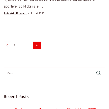
sportive i30 N dans le …
2 mai 2022
Frédéric Euvrard
Posts
1
…
5
6
Page
Page
Page
pagination
Search
for:
Recent Posts