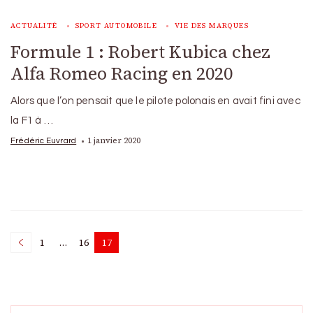
ACTUALITÉ
SPORT AUTOMOBILE
VIE DES MARQUES
Formule 1 : Robert Kubica chez
Alfa Romeo Racing en 2020
Alors que l’on pensait que le pilote polonais en avait fini avec
la F1 à …
1 janvier 2020
Frédéric Euvrard
Posts
1
…
16
17
Page
Page
Page
pagination
Search