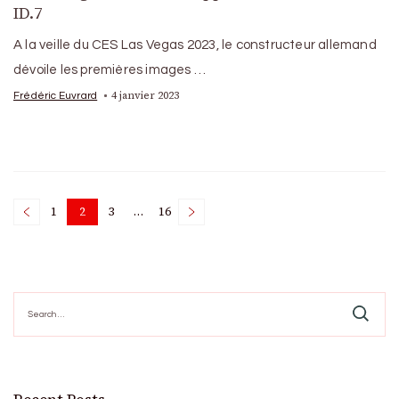
ID.7
A la veille du CES Las Vegas 2023, le constructeur allemand
dévoile les premières images …
4 janvier 2023
Frédéric Euvrard
Posts
1
2
3
…
16
Page
Page
Page
Page
pagination
Search
for: