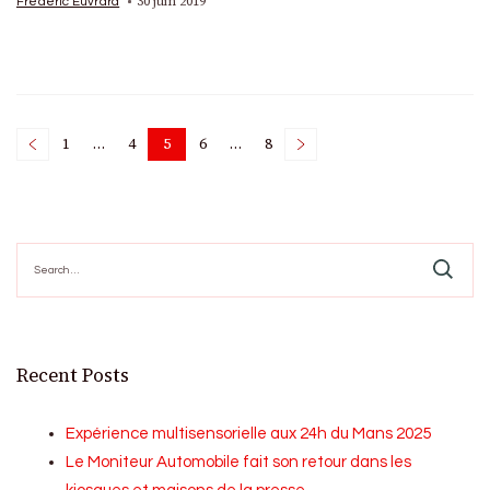
30 juin 2019
Frédéric Euvrard
Posts
1
…
4
5
6
…
8
Page
Page
Page
Page
Page
pagination
Search
for:
Recent Posts
Expérience multisensorielle aux 24h du Mans 2025
Le Moniteur Automobile fait son retour dans les