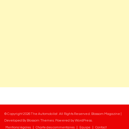
© Copyright 2026
The Automobilist
. All Rights Reserved.
Blossom Magazine |
Developed By
Blossom Themes
.
Powered by
WordPress
.
Mentions légales
Charte des commentaires
Equipe
Contact