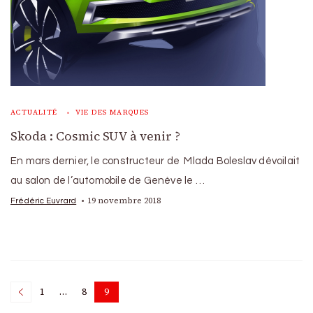
ACTUALITÉ
VIE DES MARQUES
Skoda : Cosmic SUV à venir ?
En mars dernier, le constructeur de Mlada Boleslav dévoilait
au salon de l’automobile de Genève le …
19 novembre 2018
Frédéric Euvrard
Posts
1
…
8
9
Page
Page
Page