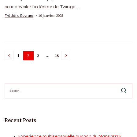
pour dévoiler l’intérieur de Twingo …
10 janvier 2025
Frédéric Euvrard
Posts
1
2
3
…
28
Page
Page
Page
Page
pagination
Search
for:
Recent Posts
Expérience multisensorielle aux 24h du Mans 2025