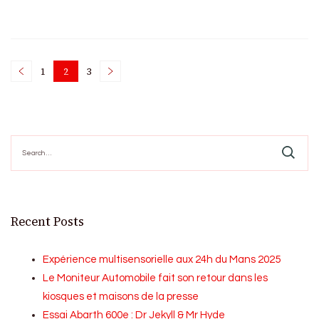
Posts
1
2
3
Page
Page
Page
pagination
Search
for:
Recent Posts
Expérience multisensorielle aux 24h du Mans 2025
Le Moniteur Automobile fait son retour dans les
kiosques et maisons de la presse
Essai Abarth 600e : Dr Jekyll & Mr Hyde