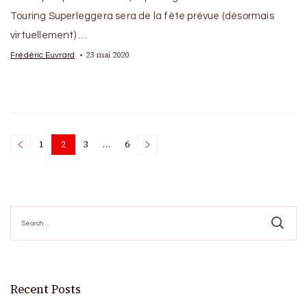
Touring Superleggera sera de la fête prévue (désormais
virtuellement) …
23 mai 2020
Frédéric Euvrard
Posts
1
2
3
…
6
Page
Page
Page
Page
pagination
Search
for:
Recent Posts