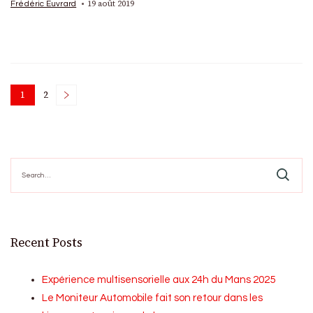
19 août 2019
Frédéric Euvrard
Posts
1
2
Page
Page
pagination
Search
for:
Recent Posts
Expérience multisensorielle aux 24h du Mans 2025
Le Moniteur Automobile fait son retour dans les