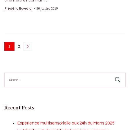
clientèle et connait …
30 juillet 2019
Frédéric Euvrard
Posts
1
2
Page
Page
pagination
Search
for:
Recent Posts
Expérience multisensorielle aux 24h du Mans 2025