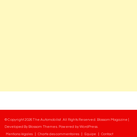
© Copyright 2026
The Automobilist
. All Rights Reserved.
Blossom Magazine |
Developed By
Blossom Themes
.
Powered by
WordPress
.
Mentions légales
Charte des commentaires
Equipe
Contact