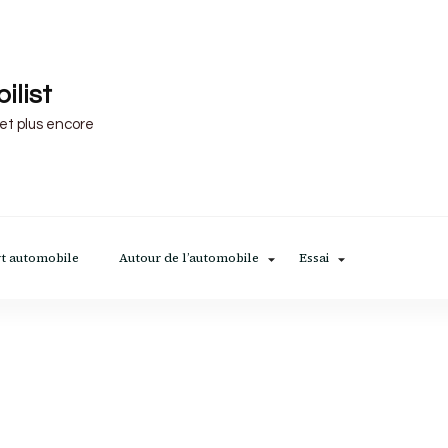
ilist
 et plus encore
t automobile
Autour de l’automobile
Essai