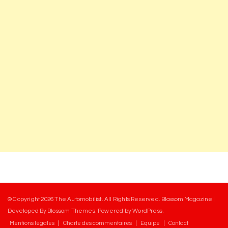
© Copyright 2026
The Automobilist
. All Rights Reserved.
Blossom Magazine |
Developed By
Blossom Themes
.
Powered by
WordPress
.
Mentions légales
Charte des commentaires
Equipe
Contact