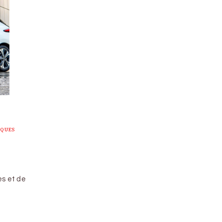
RQUES
es et de