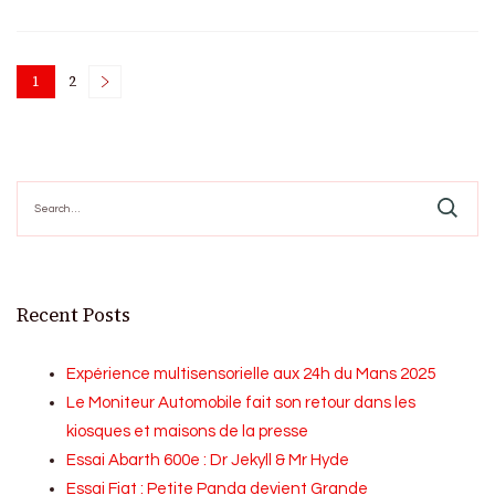
Posts
1
2
Page
Page
pagination
Search
for:
Recent Posts
Expérience multisensorielle aux 24h du Mans 2025
Le Moniteur Automobile fait son retour dans les
kiosques et maisons de la presse
Essai Abarth 600e : Dr Jekyll & Mr Hyde
Essai Fiat : Petite Panda devient Grande