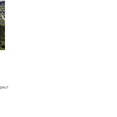
e
 peut