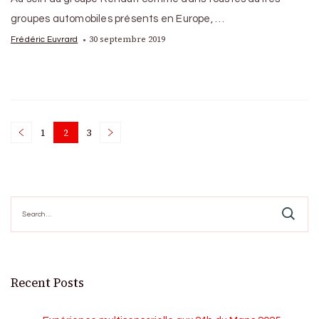
groupes automobiles présents en Europe, …
30 septembre 2019
Frédéric Euvrard
Posts
1
2
3
Page
Page
Page
pagination
Search
for:
Recent Posts