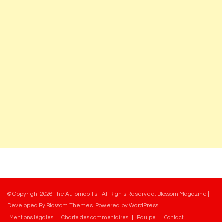
© Copyright 2026
The Automobilist
. All Rights Reserved.
Blossom Magazine |
Developed By
Blossom Themes
.
Powered by
WordPress
.
Mentions légales
Charte des commentaires
Equipe
Contact