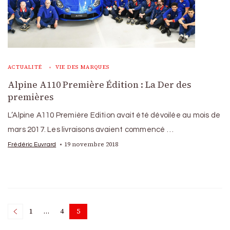
ACTUALITÉ
VIE DES MARQUES
Alpine A110 Première Édition : La Der des
premières
L’Alpine A110 Première Edition avait été dévoilée au mois de
mars 2017. Les livraisons avaient commencé …
19 novembre 2018
Frédéric Euvrard
Posts
1
…
4
5
Page
Page
Page