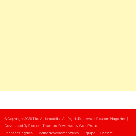
© Copyright 2026
The Automobilist
. All Rights Reserved.
Blossom Magazine |
Developed By
Blossom Themes
.
Powered by
WordPress
.
Mentions légales
Charte des commentaires
Equipe
Contact