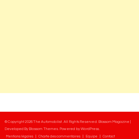
© Copyright 2026
The Automobilist
. All Rights Reserved.
Blossom Magazine |
Developed By
Blossom Themes
.
Powered by
WordPress
.
Mentions légales
Charte des commentaires
Equipe
Contact