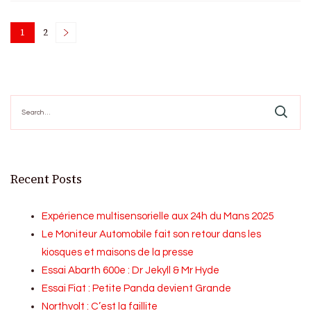
Posts
1
2
Page
Page
pagination
Search
for:
Recent Posts
Expérience multisensorielle aux 24h du Mans 2025
Le Moniteur Automobile fait son retour dans les
kiosques et maisons de la presse
Essai Abarth 600e : Dr Jekyll & Mr Hyde
Essai Fiat : Petite Panda devient Grande
Northvolt : C’est la faillite