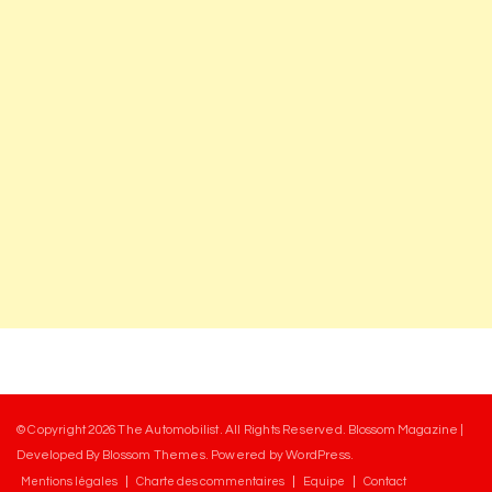
© Copyright 2026
The Automobilist
. All Rights Reserved.
Blossom Magazine |
Developed By
Blossom Themes
.
Powered by
WordPress
.
Mentions légales
Charte des commentaires
Equipe
Contact