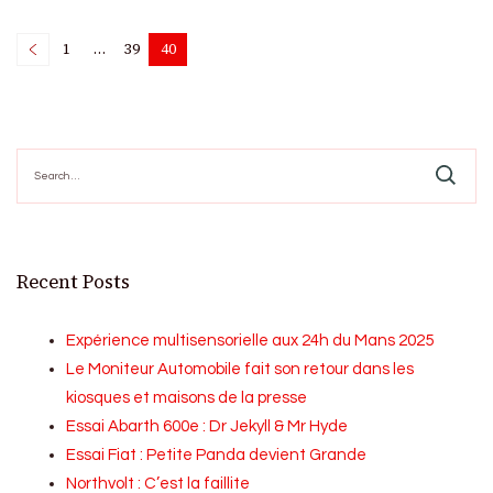
Posts
1
…
39
40
Page
Page
Page
pagination
Search
for:
Recent Posts
Expérience multisensorielle aux 24h du Mans 2025
Le Moniteur Automobile fait son retour dans les
kiosques et maisons de la presse
Essai Abarth 600e : Dr Jekyll & Mr Hyde
Essai Fiat : Petite Panda devient Grande
Northvolt : C’est la faillite