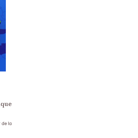
ique
 de la