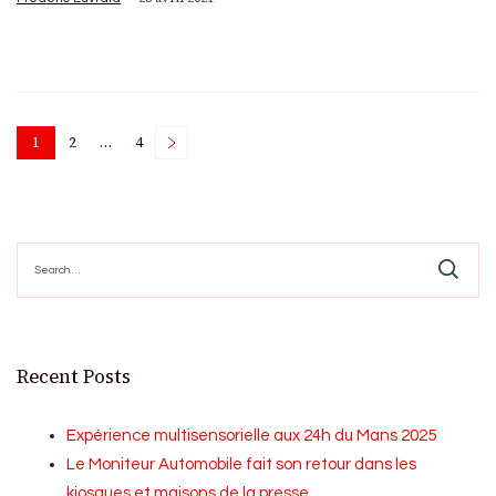
Posts
1
2
…
4
Page
Page
Page
pagination
Search
for:
Recent Posts
Expérience multisensorielle aux 24h du Mans 2025
Le Moniteur Automobile fait son retour dans les
kiosques et maisons de la presse