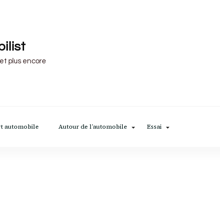
ilist
 et plus encore
t automobile
Autour de l’automobile
Essai