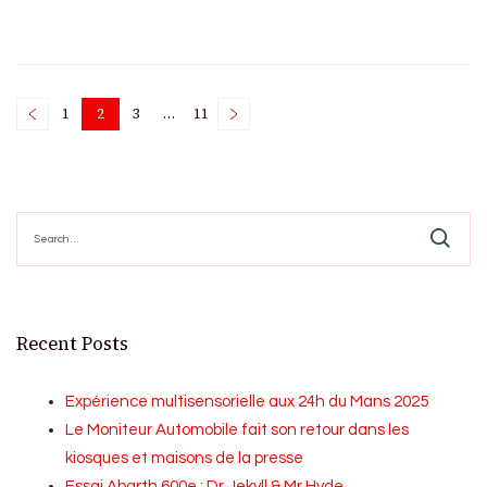
Posts
1
2
3
…
11
Page
Page
Page
Page
pagination
Search
for:
Recent Posts
Expérience multisensorielle aux 24h du Mans 2025
Le Moniteur Automobile fait son retour dans les
kiosques et maisons de la presse
Essai Abarth 600e : Dr Jekyll & Mr Hyde