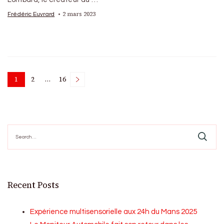
2 mars 2023
Frédéric Euvrard
Posts
1
2
…
16
Page
Page
Page
pagination
Search
for:
Recent Posts
Expérience multisensorielle aux 24h du Mans 2025