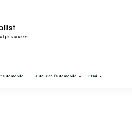
ilist
 et plus encore
t automobile
Autour de l’automobile
Essai