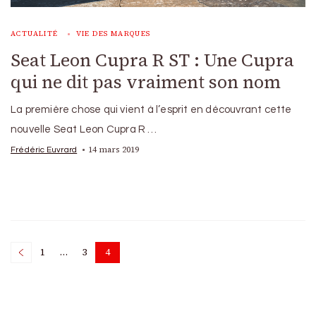
ACTUALITÉ
VIE DES MARQUES
Seat Leon Cupra R ST : Une Cupra
qui ne dit pas vraiment son nom
La première chose qui vient à l’esprit en découvrant cette
nouvelle Seat Leon Cupra R …
14 mars 2019
Frédéric Euvrard
Posts
1
…
3
4
Page
Page
Page
pagination