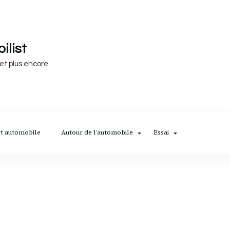
ilist
 et plus encore
t automobile
Autour de l’automobile
Essai