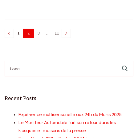
Posts
1
2
3
…
11
Page
Page
Page
Page
pagination
Search
for:
Recent Posts
Expérience multisensorielle aux 24h du Mans 2025
Le Moniteur Automobile fait son retour dans les
kiosques et maisons de la presse