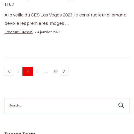
ID.7
A la veille du CES Las Vegas 2023, le constructeur allemand
dévoile les premières images …
4 janvier 2023
Frédéric Euvrard
Posts
1
2
3
…
16
Page
Page
Page
Page
pagination
Search
for: