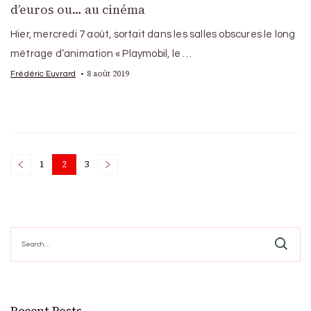
d’euros ou… au cinéma
Hier, mercredi 7 août, sortait dans les salles obscures le long
métrage d’animation « Playmobil, le …
8 août 2019
Frédéric Euvrard
Posts
1
2
3
Page
Page
Page
pagination
Search
for: