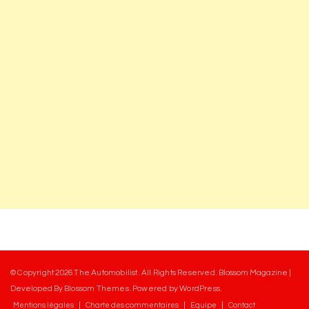
© Copyright 2026
The Automobilist
. All Rights Reserved.
Blossom Magazine |
Developed By
Blossom Themes
.
Powered by
WordPress
.
Mentions légales
Charte des commentaires
Equipe
Contact