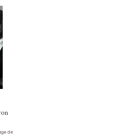
ron
’âge de