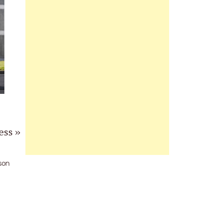
ess »
son