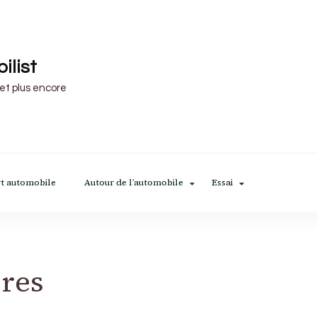
ilist
 et plus encore
t automobile
Autour de l’automobile
Essai
ères