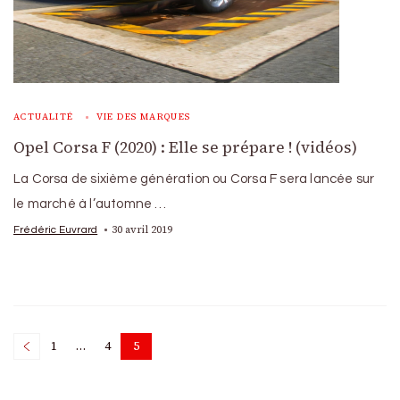
ACTUALITÉ
VIE DES MARQUES
Opel Corsa F (2020) : Elle se prépare ! (vidéos)
La Corsa de sixième génération ou Corsa F sera lancée sur
le marché à l’automne …
30 avril 2019
Frédéric Euvrard
Posts
1
…
4
5
Page
Page
Page
pagination